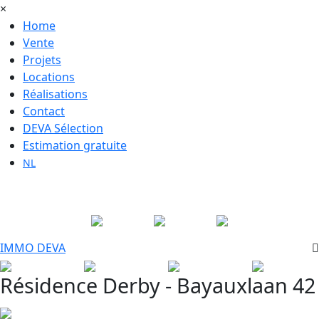
×
Home
Vente
Projets
Locations
Réalisations
Contact
DEVA Sélection
Estimation gratuite
NL
Suivez-nous sur
IMMO
DEVA
Résidence Derby - Bayauxlaan 42