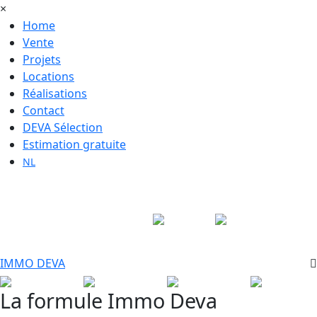
×
Home
Vente
Projets
Locations
Réalisations
Contact
DEVA Sélection
Estimation gratuite
NL
Suivez-nous sur
IMMO
DEVA
La formule Immo Deva